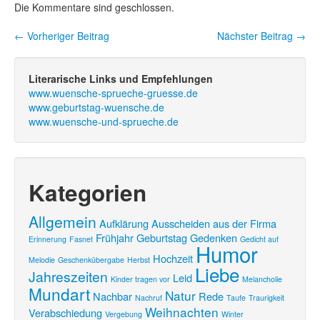
Die Kommentare sind geschlossen.
←
Vorheriger Beitrag
Nächster Beitrag
→
Beitragsnavigation
Literarische Links und Empfehlungen
www.wuensche-sprueche-gruesse.de
www.geburtstag-wuensche.de
www.wuensche-und-sprueche.de
Kategorien
Allgemein
Aufklärung
Ausscheiden aus der Firma
Frühjahr
Geburtstag
Gedenken
Erinnerung
Fasnet
Gedicht auf
Humor
Hochzeit
Melodie
Geschenkübergabe
Herbst
Liebe
Jahreszeiten
Leid
Kinder tragen vor
Melancholie
Mundart
Natur
Nachbar
Rede
Nachruf
Taufe
Traurigkeit
Weihnachten
Verabschiedung
Vergebung
Winter