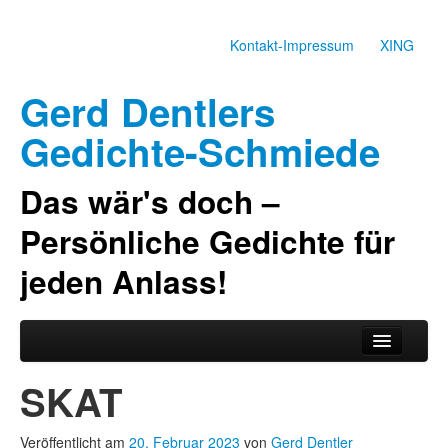
Kontakt-Impressum
XING
Gerd Dentlers
Gedichte-Schmiede
Das wär's doch –
Persönliche Gedichte für
jeden Anlass!
Zum primären Inhalt springen
Zum sekundären Inhalt springen
Hauptmenü
Gedichte
SKAT
Über den Dichter
Veröffentlicht am
20. Februar 2023
von
Gerd Dentler