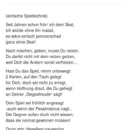
Wofür ein Gedicht?
Abwicklung & Preise
(einfache Spieltechnik)
Seit Jahren schon frön‘ ich dem Skat,
Kundenstimmen
ich würde ohne ihn malad,
es wäre einfach jammerschad
ganz ohne Skat!
Nach mischen, geben, musst Du reizen,
Du darfst nicht mit dem reizen geizen,
weil Dich die Andern sonst verheizen…
Hast Du das Spiel, nimm unbewegt
2 Karten, auf den Tisch gelegt
für Dich, doch sei nicht zu erregt,
wenn Hoffnung drauf, die Du gehegt
an Deiner „Siegesfreude“ sägt!
Dein Spiel sei fröhlich angesagt
-auch wenn der Pessimismus nagt-.
Die Gegner sollen doch nicht wissen,
dass sie normal gewinnen müssen!
Drum stör‘ dieselben pausenlos,