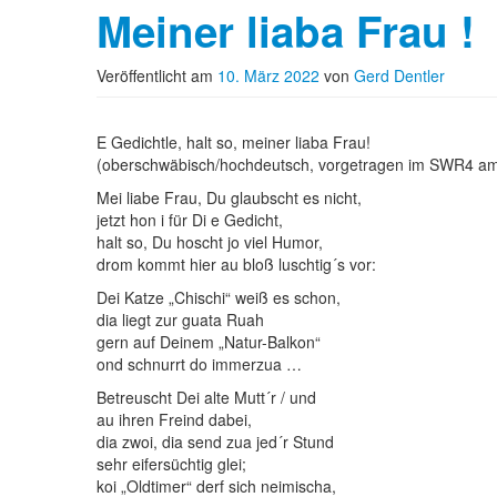
Meiner liaba Frau !
Veröffentlicht am
10. März 2022
von
Gerd Dentler
E Gedichtle, halt so, meiner liaba Frau!
(oberschwäbisch/hochdeutsch, vorgetragen im SWR4 am
Mei liabe Frau, Du glaubscht es nicht,
jetzt hon i für Di e Gedicht,
halt so, Du hoscht jo viel Humor,
drom kommt hier au bloß luschtig´s vor:
Dei Katze „Chischi“ weiß es schon,
dia liegt zur guata Ruah
gern auf Deinem „Natur-Balkon“
ond schnurrt do immerzua …
Betreuscht Dei alte Mutt´r / und
au ihren Freind dabei,
dia zwoi, dia send zua jed´r Stund
sehr eifersüchtig glei;
koi „Oldtimer“ derf sich neimischa,