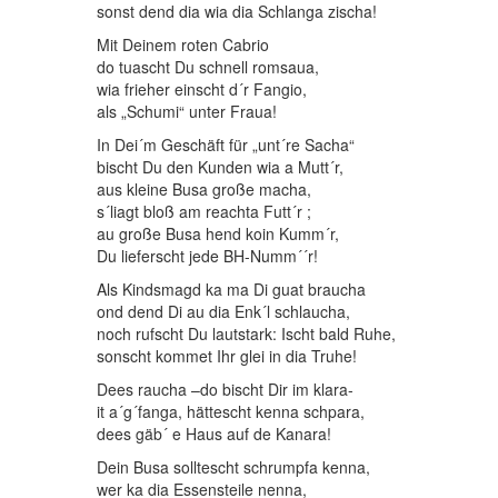
sonst dend dia wia dia Schlanga zischa!
Mit Deinem roten Cabrio
do tuascht Du schnell romsaua,
wia frieher einscht d´r Fangio,
als „Schumi“ unter Fraua!
In Dei´m Geschäft für „unt´re Sacha“
bischt Du den Kunden wia a Mutt´r,
aus kleine Busa große macha,
s´liagt bloß am reachta Futt´r ;
au große Busa hend koin Kumm´r,
Du lieferscht jede BH-Numm´´r!
Als Kindsmagd ka ma Di guat braucha
ond dend Di au dia Enk´l schlaucha,
noch rufscht Du lautstark: Ischt bald Ruhe,
sonscht kommet Ihr glei in dia Truhe!
Dees raucha –do bischt Dir im klara-
it a´g´fanga, hättescht kenna schpara,
dees gäb´ e Haus auf de Kanara!
Dein Busa solltescht schrumpfa kenna,
wer ka dia Essensteile nenna,