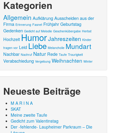
Kategorien
Allgemein
Aufklärung
Ausscheiden aus der
Firma
Frühjahr
Geburtstag
Erinnerung
Fasnet
Gedenken
Gedicht auf Melodie
Geschenkübergabe
Herbst
Humor
Jahreszeiten
Hochzeit
Kinder
Liebe
Mundart
Leid
tragen vor
Melancholie
Natur
Nachbar
Rede
Nachruf
Taufe
Traurigkeit
Weihnachten
Verabschiedung
Vergebung
Winter
Neueste Beiträge
M A R I N A
SKAT
Meine zweite Taufe
Gedicht zum Valentinstag
Der -fehlende- Laupheimer Parkraum – Die
Lösung