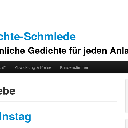
ichte-Schmiede
liche Gedichte für jeden Anl
cht?
Abwicklung & Preise
Kundenstimmen
ebe
instag