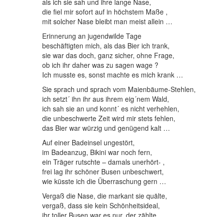
als ich sie sah und ihre lange Nase,
die fiel mir sofort auf in höchstem Maße ,
mit solcher Nase bleibt man meist allein …
Erinnerung an jugendwilde Tage
beschäftigten mich, als das Bier ich trank,
sie war das doch, ganz sicher, ohne Frage,
ob ich ihr daher was zu sagen wage ?
Ich musste es, sonst machte es mich krank …
Sie sprach und sprach vom Maienbäume-Stehlen,
ich setzt´ ihn ihr aus ihrem eig´nem Wald,
ich sah sie an und konnt´ es nicht verhehlen,
die unbeschwerte Zeit wird mir stets fehlen,
das Bier war würzig und genügend kalt …
Auf einer Badeinsel ungestört,
im Badeanzug, Bikini war noch fern,
ein Träger rutschte – damals unerhört- ,
frei lag ihr schöner Busen unbeschwert,
wie küsste ich die Überraschung gern …
Vergaß die Nase, die markant sie quälte,
vergaß, dass sie kein Schönheitsideal,
ihr toller Busen war es nur, der zählte,