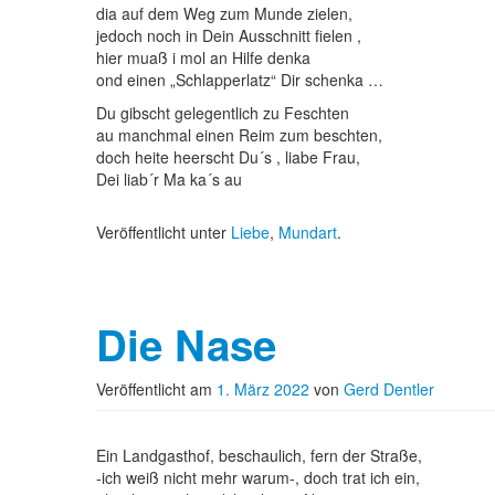
dia auf dem Weg zum Munde zielen,
jedoch noch in Dein Ausschnitt fielen ,
hier muaß i mol an Hilfe denka
ond einen „Schlapperlatz“ Dir schenka …
Du gibscht gelegentlich zu Feschten
au manchmal einen Reim zum beschten,
doch heite heerscht Du´s , liabe Frau,
Dei liab´r Ma ka´s au
Veröffentlicht unter
Liebe
,
Mundart
.
Die Nase
Veröffentlicht am
1. März 2022
von
Gerd Dentler
Ein Landgasthof, beschaulich, fern der Straße,
-ich weiß nicht mehr warum-, doch trat ich ein,