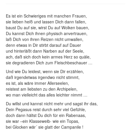
Wofür ein Gedicht?
Abwicklung & Preise
Es ist ein Schwieriges mit manchen Frauen,
sie lieben heiß und lassen Dich dann fallen,
Kundenstimmen
baust Du auf sie, wirst Du auf Wolken bauen,
Du kannst Dich ihnen physisch anvertrauen,
laß Dich von ihren Reizen nicht umwallen,
denn etwas in Dir stirbt darauf auf Dauer
und hinterläßt dann Narben auf der Seele,
ach, daß sich doch kein armes Herz so quäle,
sie degradieren Dich zum Fleischbeschauer …
Und wie Du leidest, wenn sie Dir erzählen,
daß irgendetwas irgendwo nicht stimmt,
es ist, als wäre immer Allerseelen,
reistest am liebsten zu den Archipelen,
wo man vielleicht das alles leichter nimmt …
Du willst und kannst nicht mehr und sagst ihr das,
Dein Pegasus reist durch sehr viel Gefühle,
doch dann hältst Du dich für ein Rabenaas,
sie war –ein Klasseweib- wie ein Topas,
bei Glocken wär´ sie glatt der Campanile !