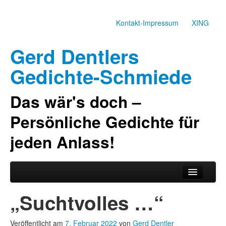
Kontakt-Impressum
XING
Gerd Dentlers
Gedichte-Schmiede
Das wär's doch –
Persönliche Gedichte für
jeden Anlass!
Zum primären Inhalt springen
Zum sekundären Inhalt springen
Hauptmenü
Gedichte
„Suchtvolles …“
Über den Dichter
Veröffentlicht am
7. Februar 2022
von
Gerd Dentler