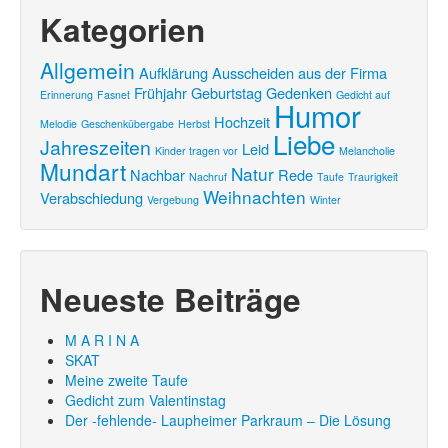
Kategorien
Allgemein
Aufklärung
Ausscheiden aus der Firma
Frühjahr
Geburtstag
Gedenken
Erinnerung
Fasnet
Gedicht auf
Humor
Hochzeit
Melodie
Geschenkübergabe
Herbst
Liebe
Jahreszeiten
Leid
Kinder tragen vor
Melancholie
Mundart
Natur
Nachbar
Rede
Nachruf
Taufe
Traurigkeit
Weihnachten
Verabschiedung
Vergebung
Winter
Neueste Beiträge
M A R I N A
SKAT
Meine zweite Taufe
Gedicht zum Valentinstag
Der -fehlende- Laupheimer Parkraum – Die Lösung